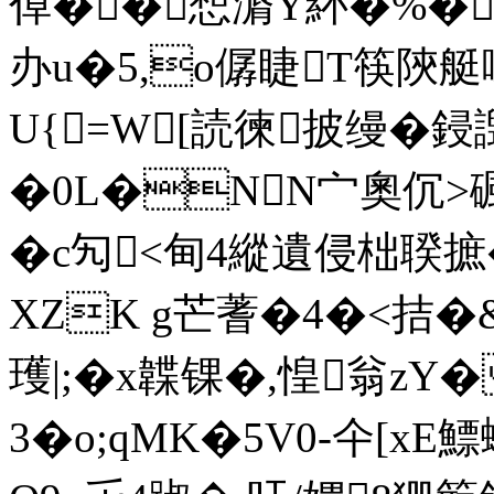
倬��惒漘Y紑�%�z
办 u�5,o僝睫T筷陝艇嘭
U{=W[読徚披缦�鋟
�0L�NN宀奧伔>碸
�c勼<甸4縱遺侵柮聧摭
XZK g芒蓍�4�<拮�
瓁|;�x韘锞�,惶翁zY�
3�o;qMK�5V0-仐[