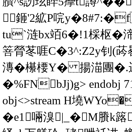
臢^s訒玹睟5癴t譐^� � 
鉔'2絋P唍y�8#7:�
tu`涟bx竡6�!1棌枢�
箁膋苳啀C�3^:Z2y钊(荶晷�
漙�櫀楆Y� 揚渵團�.运7!r
� %FNbJj)g
> endobj 7
obj<>stream H墝WYo
�e1啢溴|_�M賸k