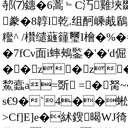
邿⑺鏸�6蒿﹄C汅雞埉
豢�8韕l乾.组酠嵊胾鶞r
糮^ /欑缱蘕籦璽I檜�%�=佐
�7fCν面i蟀鵊鍳�'�'d倔
��z�z
鯬蠧a=斲 =�胬~�3
s€9�`4��蜙[€-
>Cf]E]e�絉鎪暍W