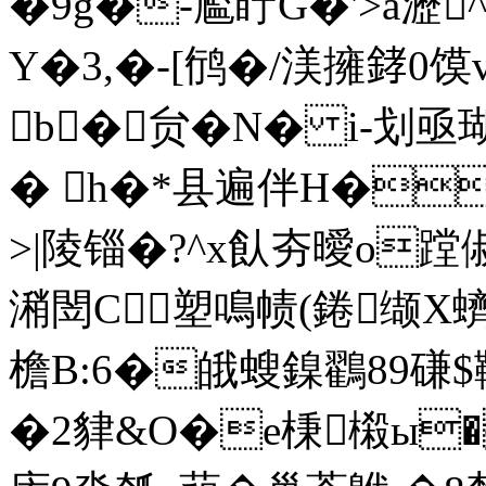
�9g�-尷眝G�'>a瀝
Y�3,�-[鸻�/渼擁﨧0 馍v
b�贠� N� i-划
� h�*县遍伴H�
>|陵锱�?^x飤夯曖o蹚俶?
潲閚C塑鳴帻(錈缬X蠐
檐B:6�皒螋鎳鸐89磏$
�2貄&O�e棅樧ы�