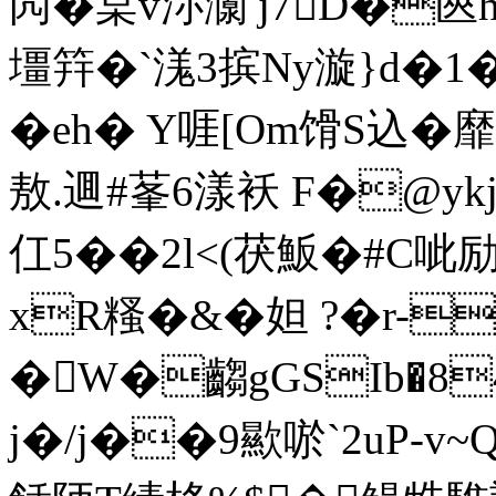
闶�枽v沵灁 j7D�匧h
壃筓�`溬3摈Ny漩}d�1
�eh� Y啀[Om馉S込�
敖.逥#莑6漾袄 F�@ykj
仜5��2l<(茯魬�#C
xR糔�&�妲 ?�r-
�W�齺gGSIb�8
j�/j��9歞唹`2uP-v~