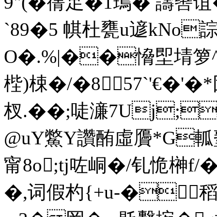
9"(�蒨足�1鳿� 譸辔谊
`89�5 帺杜甕u遃kNo
誴
O�.%|��愶堲埥箩^
梐)梀�/�857`'€�'�
杈.��;唗濓7Uj;
@uY鱉Y讚酭虛贗*G
甯8o;tj咗峒�/钆恑榊f
�,词假杓{+u-�稻