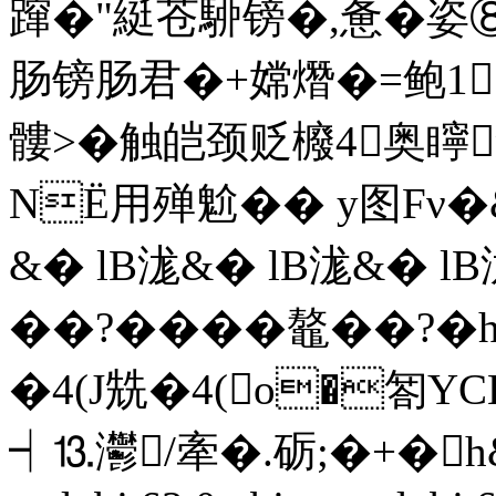
蹿�"綎苍駵镑�,惫�姿
肠镑肠君�+嫦熸�=鲍1
髏>�触皑颈贬櫠4奥矃
NЁ用殚魀�� y图Fν�&
&� lB浝&� lB浝&� lB
��?����鼇��?�
�4( J兟�4( o�匒YC
┥⒔灪/牽�.砺;�+�h& end