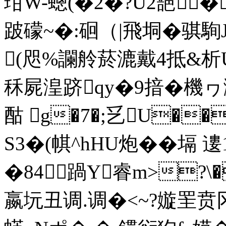
玵W-蟌(�2�?U2郶┰�
跛礞~�:硘（ |飛垌�骐駨
(咫%讕舲菸漉戴4抵&析
秝屍湟跻qy�9揞�機
酤 g�7�;乥U��
S3�(帺^hHU炮 ��塥 遱
�8
4踻Y睿m>?\�
嬴坃丑调.调�<~?嫙罜贲冈