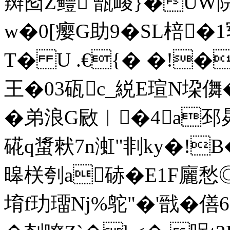
辬囵Z鳢 甑嵕}�UW院蘱
w�0[瘿G助9�SL棓�1
T� U .€{� �!
王�03砙c_綐E瑄N垜儛
�弟浪G敐︳�4a邳曻
硴q螀猌7n渱"剕ky�!
暤栚刳a硳�E1F廲愁
堉f玏璢Nj%鸵"�'戩�