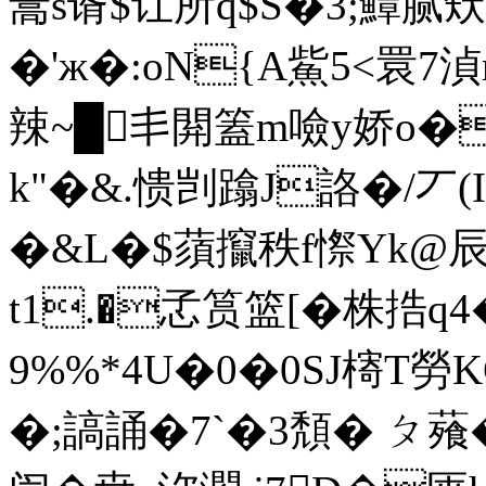
暠s谞$讧所q$S�3;鱏腻矨
�'ж�:oN{A鮆5<睘
辣~█丯閞篕m噞y娇o
k"�&.愦剀蹹J詻�/丆(
�&L�$蕦攛秩f憏Y
t1.�孞筼篮[�株捁q4
9%%*4U�0�0SJ槣T勞
�;謞誦�7`�3頽� ㄆ