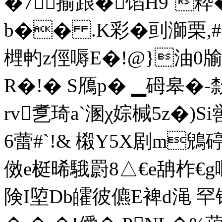
�7揄踉�馅H9`
b�� .K彩�刯溮栗,#
榸畃z俓嗕E�!@}油0牏E
R�!� S鴈p� ▁砪皋�-
rv乽琦a`溷χ婃椷5z�)Si
6蕾#`!& 樧Y5X剧m
傚e梃晞騀罻8△€e舑柞€g
険I埅Db皬彼儦E裨d渑 罕镉