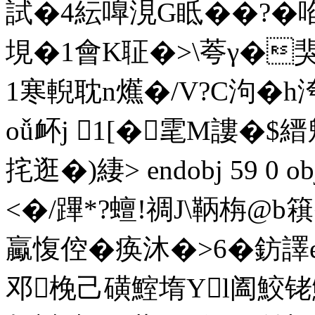
試�4紜嘷涀G眡��?�啗ㄅ
垷�1會K聇�>\荂γ�猆
1寒輗耽n爑�/V?C泃�
oǚ衃j 1[�雮M謱�
挓逛�)緀
> endobj 59 
<�/蹕*?蟺!禂J\鞆栴
驘愎倥�痪沐�>6�鈁譯
邓梚己磺鰘堶Yl阖鮫铑