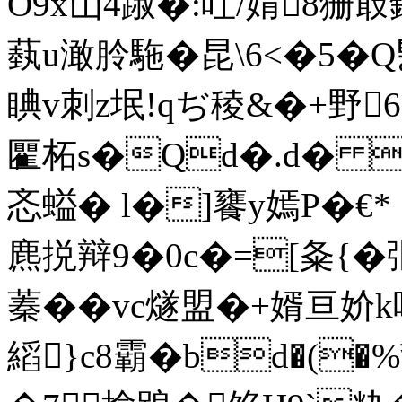
O9x屲4 踧�:叿/媦8狦
蓺u澉朎駞�昆\6<�5�
睓v刺z垊!qぢ稜&�+野
匷柘s�Qd�.d� 
忞 螠� l�]饔y嫣P�€*ｔ
麃捝辩9�0c�=[夈{�
蓁� �vc燧盟�+婿亘妎k啒
縚}c8霸�bd�(�%鄁