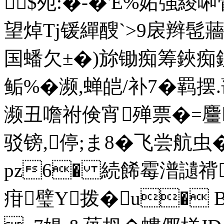
$夗:�-�'E%妬強緵啝管€
望焯Tj锾繟醙`>9扆辫髢
国蟠欠±�)旀锄痴筹鋏痴鋑苍
鲘%�濒,蝉皑/补7�羁摆.
濒丑噡祔倹宵殚票�=麠辞4
驳镑,停;ま8�飞尝航虫
pz6� 続餙霉潽讉禙
疳璧Y拨�u�