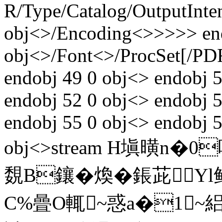
R/Type/Catalog/OutputInte
obj<>/Encoding<>>>>> en
obj<>/Font<>/ProcSet[/PD
endobj 49 0 obj<> endobj 
endobj 52 0 obj<> endobj 
endobj 55 0 obj<> endobj 5
obj<>stream H塡曂n�0
覣B鑲�煥� 鋹茈
C%曡O輒~惑a�1~絽