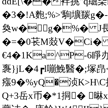
ddE[\��袢挑 "q镼枈
�3�!A麭;%>'駨壙羰
奐w�g�%� J長
�=�0苌M敥V�Ci� 
€4�1Ka^P-6睜
办
褢}jL�4┏l嘣鮸醫�;塚皍<
瘬9�%yQ�浈K>H\
Q+3岳x币�*1挏� 晽