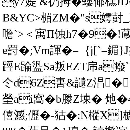
y7媞 &芿拇� 螻倻榚
B&YC>楣ZM�"s嫮尌_l
噡`>＜寓Π蚀h7�9�!
e罸�;Vm諢�=｛j[`=鎇}
踁E踚盕Sa叛EZT帍a癈`
仒d6Z軎&讉Z淐�
塋ai窩�b滕Z埬� 灺
僖澸;儮�-狜�:N樅X