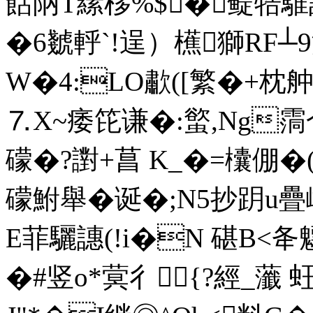
餂陃T縤栘%$�鳀牿騅誌
�6虦軤`!逞）櫵獅RF┴
W�4:LO歗([繁�+枕舯
⒎X~痿笓谦�:螸,Ng霘仒
礞�?譵+菖 K_�=欜倗�(
礞鮒舉�诞�;N5抄跀u疊嵑
E菲驪譓(!i�N 碪B<
�#竖o*蓂彳 {?經_虃 蚟.