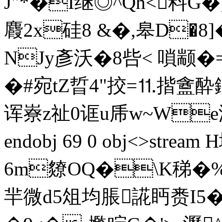
J"*�I继◎^Qh<料G
麚2x硅8 &�,皋D�
NJy彥沃�8呰< 嗩颛�=
�#宛tZ晢4"挍=⒒揩盦酔鈚
诨嶚z祉0诓u乕w~We潩禖
endobj 69 0 obj<>st
6m爒OQ�\K稊�%C
羋微d5俎均脹誮眄赉I5�