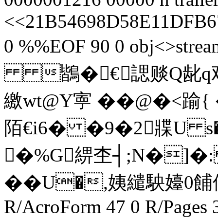
<<21B54698D58E11DFB671
0 %%EOF 90 0 obj<>strea
鶛�€諰赕Q龀q艰i8
繳wt@Y寕 ��@�<
陌€i6� �9�2牃U 
�%G綥杢┤;N�]�
��U�,姨繾駚嬯0餔佋0
R/AcroForm 47 0 R/Pages 