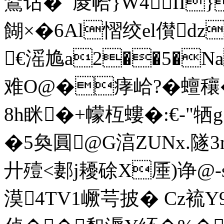
鷰诂�  庱帢 }W4II
餬×�6Al慴绞el儧dz
€滛尯a2��5�N
难O@�痚峆?�蟺穰
8h眯�+幪枑螻 �:€-"
�5奐圓@G湻ZUNx.隧3m
廾殪<郪j耰硢X厜)诤@-s
漠4TV1嶥芌披� Cz裗Y