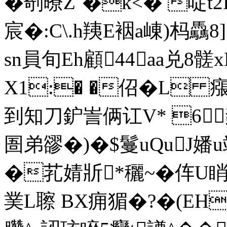
�剞暸Z`�k<� 哫
宸�:C\.h 羠E裀a崠)
sn員旬Eh顧44aa兑
X1:� �佋�L 瘬�
到知刀鈩訔俩讧V* 6
圄弟豂�)�$鬘uQuJ嬏u
�芤婧斨*穲~�伡U睄
菐L聺 BX痈猸�?�(EHa