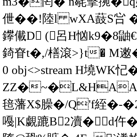
m3�罔� n毼擊捥�q嬳
伳��!陸l wXA薣S吢 
鑻儎D (呂H忷k9�8鼬€
錡眘t�,/橏滾>}t� M遫�
0 obj<>stream H墝WK忋
ZZ�~�L&HAA
毰藩X$臊�/Q'f絰�-�2
嘠|K覷蹗B2凟�d仵�<