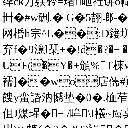
绎ck万躾砛=琽呭祍讲o
卌�#w硎.� G�5翓啷-
网桰h宗^L��:D
弃f�9澺l栞+�!d�?�+'�
UF(�Y�+頒%T楝w╀
襦]��wo扂儒#羻
餿y蛮諙汭憾垫�0�.桖苲
伹J媒瑆�+ /哞\I轙~盧奌