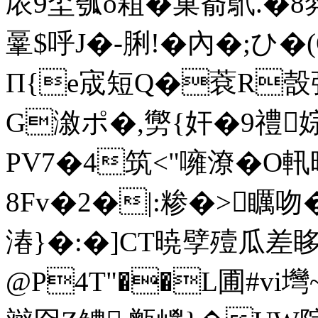
庡9坔瓠o蒩� 巢萮鴏.�
鞷$呼J�-脷!�內�;ひ�(
Π{e宬短Q�蔉R嗀弼_
G漵ポ�,勶{ 奸�9禮婃
PV7�4筑<"噰潦�O軐暞
8Fv�2�|:糁�>矋
湷}�:�]CT暁孹殪瓜
@P4T"��L
圃#vi壪~