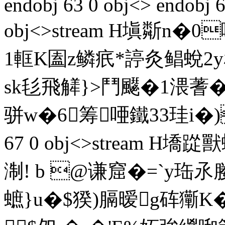
endobj 63 0 obj<> endobj 6
obj<>stream H塡斴n�
1軭K圔z鳞疧*諪灸鲳蛻
sk毝飛觲}>鬥飋�1渨蓍
骈w�6筹唖鐵33珪i�)
67 0 obj<>stream H墧
淛! b @谦窟� =`y珤
蟅}u�$猤)膈暧g砗玂K�;