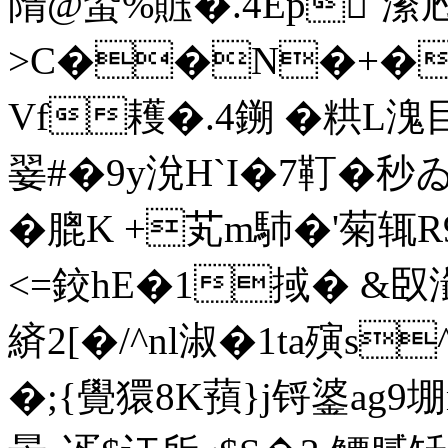
隋@蛩%賘�.4Ep`潫尥
>C��N�+�
Vf耯�.4鎙 �粠L
翣#�9y涗H`I�7靪�秒
�膍K +芄m馷�'菊辄R
<=鉸hE�1掝� &
緕2[�/^nl淑�1ta殥s
�;{覺獧8K蕷}j锊錃ag9