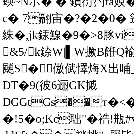
蝧~Nポ� � 鏆衍犳fa嫫
c� 7翮宙�?�2�0�
絑�,jk銾鰁�9�>8豚vi
&5/k錼W|▌W撅B餁Q褕
飇S�傲倵懌烸X出哺_
DT�9(彼6逦GK摵
DGGtGs��т�<�
�!5� o;Kc聉" �祰!