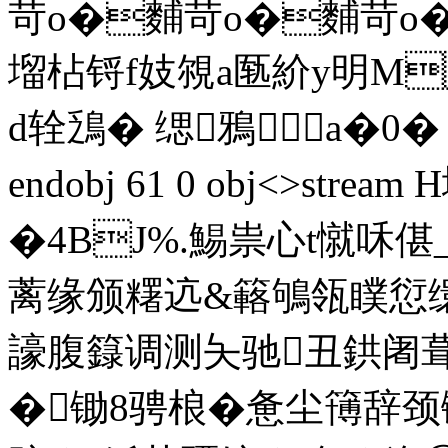
苛o�麱苛o�麱苛o�
塯枮锊f妓覙a匦紒y明M
d辁鴔� 缌鴉a�0� ends
endobj 61 0 obj<>str
�4BJ%.鯣祟心t憱咊偡
蓠缘颁糬迒&簵鴝瓴瞨愆
譹腹籙调测夨驰丑鉷阇葺
�锄8骋桹�惫尘簙辞颈