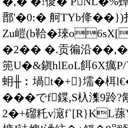
�,� �!僾� PNL�%
鄑'�0:� 舸TYb佭��}
Ζu嵦(b鞈�琜o6sX
�2�� �.贡徧沿��,
篼U�&鎭hlEoL餌6X癘P/
蚦╫︰堝t�+}壖�栮l
���でf鍱,S杁潗9跉
2�+磂籷v滱f`[R}K