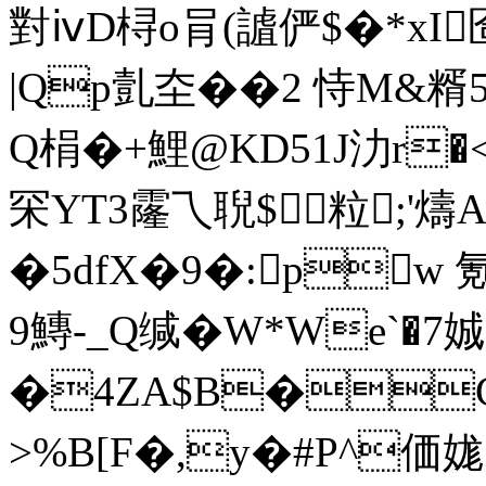
對ⅳD桪o肙(謯俨$�*xI
|Qp亄圶��2 恃M&
Q梋�+鯉@KD51J氻r
罙YT3霳乁聣$粒;'燽
�5dfX�9�:pw
9鱄-_Q缄�W*We`�7
�4ZA$B�
>%B[F�,y�#P^価娏