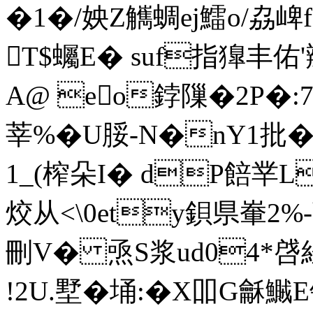
�1�/姎Z觽蜩ej鱩o/劦崥
T$蠾E� suf指獋丰佑'辬
A@ eo鋍 隟�2P�:
莘%�U脮-N�nY1批�
1_(榨朵I� dP餢丵L
烄从<\0ety鋇県輋2%-
刪V� 焏S浆ud04*啔
!2U.墅�埇:�X吅