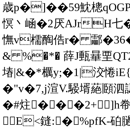
歳p�]��59魫樬qOG
慏丶崡�2厌AJrH七�
憮v檽醄俈r� 酃�36�
& %�*� 薛J甀曅垔QT
堾|&�*櫔y;�1|洨惓iE{
�"v�7,j渲V.騴壻蕝頥泗
�#炷���2+]h帣EZ
E<鏠:�%pfK-砶