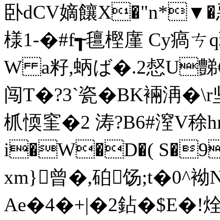
卧dCV嫡饟X�"n*▼�
様1-�#f┱氊樫廑 Cy瘑ㄘq
W a籽,蛃ば�.2惄U豑€I爤
闯T�?3`瓷�BK裲洅�\
枛愞窐�2 涛?B6#潌V稌
i�W�D�( S�9
xm}曾�,砶 饧; t�0
Ae�4�+|�2鉆�$E�!