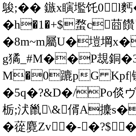
鵔;�� 鏃x瞚壏饦0l麫
�h�1�+$蝥c莔饡
�8m~m屬U�塏堈x�
g獝_#M��P覟銅�3窳
M�0蹗pG Kpf
�5q�?&D�/Po倓
栃;汱巤\&偦A攈s�
�蓯麑Zv�-�?$