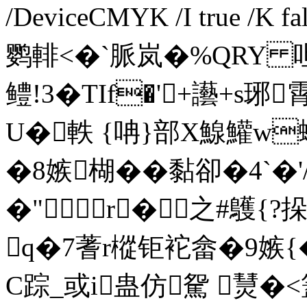
/DeviceCMYK /I true /K 
鹦輫<�`脈岚�%QRY 
鳢!3�TIf�'+讛+s琊
U�軼 {呥}部X鰁鱹w
�8嫉楜��黏卻�4`
�"r�之#鸌{
q�7蓍r樅钜袉畲�9嫉{�
C踪_或i蛊仿駌 熭�