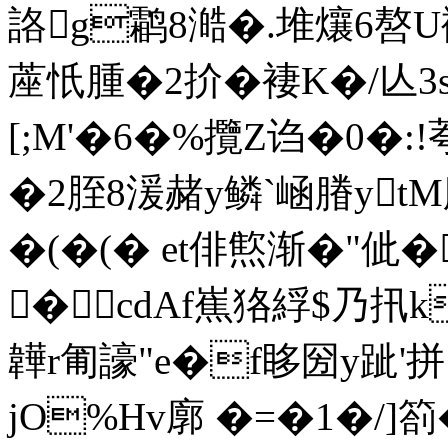
詻g鹴8澔�.堆爙6嗸U
蓙忯腫�2扴�褄K�/亾3s
[;M'�6�%攬Z诌�0�:
�2胵8湲赭y鳞`崡膡yt
�(�(� et俳燞渐�"佌�
�cdAf嶣狢綒$乃 扟k濱
韡r匍譹"e�f眵圀y跐'
jO%Hv廓 �= �1�/