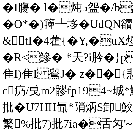
�I膓� l�炖5盌�/b謟
�O*�)篺┺垑�UdQN豄:
&tI�4藿{�Y,�
�R<鰺� *天?i肣�}
隹I)隹I 鸒J� z��
c疓/曵m2髎fp194~珹
批�U7HH氙*陗炳$卸鮫R
繁%批7)批7ia�舌匁'~�