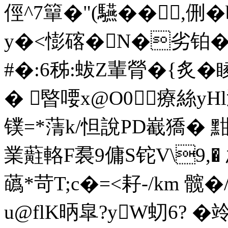
俓^7簞�"(驠��,侀
y�<憉碦�N�劣铂�
#�:6秭:蛂Z輩膋�{炙�
� 暋
喓x@O0療絲yH
镤=*蔳k/怛說PD嶻獢� 
業蘣
輅F裠9傭S铊V\9,�
蘤*苛T;c�=<耔-/km 髋
u@flK昞皐?yW虭6? �