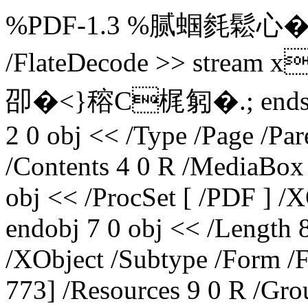
%PDF-1.3 %腻蝈毵鬆心� 4 0 o
/FlateDecode >> str
卲�<}穃C梶匑�.; endstre
2 0 obj << /Type /Page /Par
/Contents 4 0 R /MediaBox 
obj << /ProcSet [ /PDF ] /
endobj 7 0 obj << /Length 8
/XObject /Subtype /Form /
773] /Resources 9 0 R /Gro