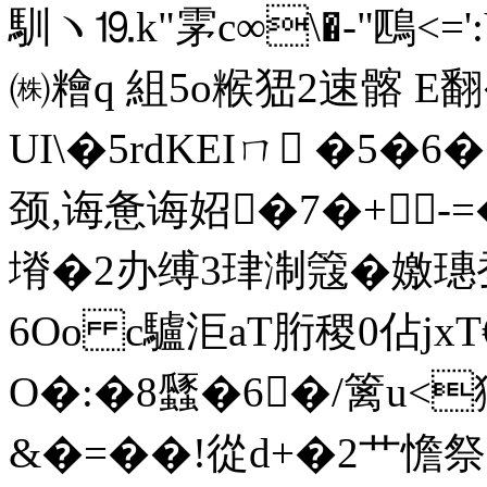
馴ヽ⒚k"雺c∞\�-"鴄<
㈱糩q 組5o糇峱2速髂 E翻�
UI\�5rdKEIㄇ �5�
颈,诲惫诲妱�7�+-
塉�2办缚3珒淛簆�嬓璤蚕
6Oo c驢洰aT胻稷0佔jx
O�:�8瓥�6�/篱u<猣x
&�=��!從d+�2艹憺