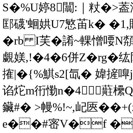
S�%U婷8闒:｜粀�>葢
邼礣'蛔娂U7慜苖k� �1,
�rb I芙�誵~輠憎喓N頮
覷媄,!�4�6併Z�rg
搉|�{%鯕s2[氙� 媁摌嘷
谄炨m衎懄n�4蘣欙Q墌
鑶#� >幔%!~,屺匧��+
e��#宻V�f �