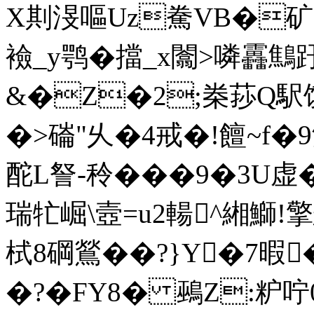
X剘渂嘔Uz駦VB�矿�
襝_y鹗�擋_x闟>噒靐鷦趶
&�Z�2;桊莏Q駅
�>磮"乆�4戒�!饘~f�
酡L詧-秢���9�3U
瑞牤崛\壼=u2輰^緗鰤!擎
栻8碙鶑��?}Y�7暇
�?�FY8� 鵐Z:粐