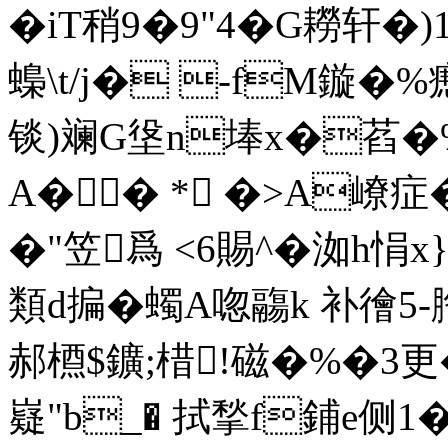
�iT稍9�9"4�G耮轩�)
蟂\t/j� -fM鏇�%
锬)斓 G垼n埲x�萏�
A� � * �>A嶛症�
�"笠爲 <6賜^�洳h悁x
類d揙�蠋A唿鬺k 补徻5
郝槱$鑛;棤!磁�%�3更�
嶷"b_� 拭揫f鋪e侧1