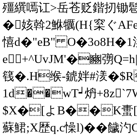
殭繏嘕讧>岳苍贬鍇扨
�姟斡2鮴犡(H{梥ぐAFe
憘d�"eB" O�3o8H�
e+^UvJM'�豳彅Q=h
篯�.H缑-錿姅#湵�$
1 d��wT┙炿+8z`
$X�[よB��K蟗[
蘇鮶;X歴q.c懆l)� �饖