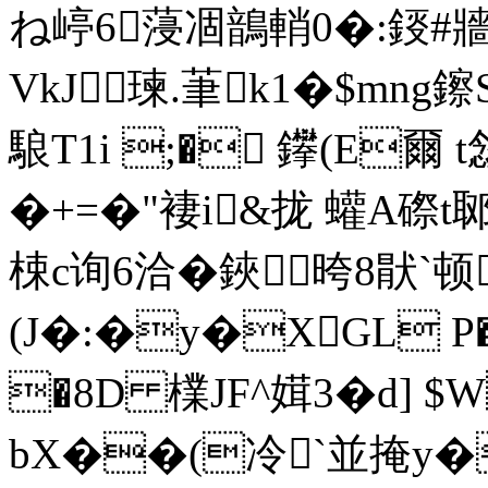
ね嵉6蓡凅鶕輎0�:鋄#牆k
VkJ瑓.茟k1�$mng鑔
駺T1i ;� 鑻(E爾 
�+=�"褄i&拢 蠸A磜t
梀c询6洽�鋏晇8猒`顿
(J�:�y�XGL P
�8D 檏JF^媶3�d] 
bX��(冷`並掩y