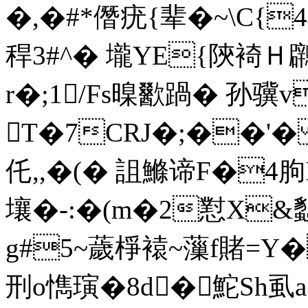
�,�#*僭疣{辈�~\C{
稈3#^� 壠YE{陝裿Ｈ
r�;1/Fs暞歠踻� 孙骥v
T�7CRJ�;��'� 
仛,,�(� 詛鰷谛F�4朐I狇
壤�-:�(m�2懟X&
g#5~薉棦褤~薻f賭=
刑o懏璌�8d� 鮀Sh虱a