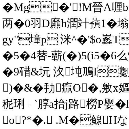
�Mg�'┍!M晉A喱
两�0羽D爢h潤竍蕷1�塕3
gy"墥p|洣^�'$o嶳T
�5�4替-蘄(�)5(i5�
�9碏&坃 汷坉鳭l
)�&�劧癙O�,敫x
秜琍+ `朜a抬j路橯P婴�
o?*�. .M�鳈