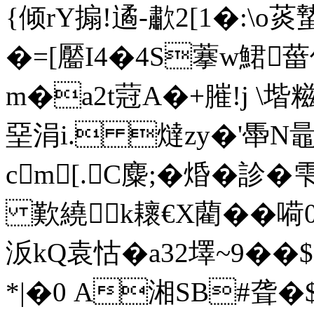
{倾rY搧!遹-歗2[1�:\o
�=[靨I4�4S藆w鮶葘
m�a2t蒄A�+膗!j \
堊涓i. 燵zy�'馽
cm[.C麋;�焝�診�雫
歎繞k耲€X藺�� 嗬
汳kQ袁怙�a32墿~9��$
*|�0 Α湘SΒ#聋�$