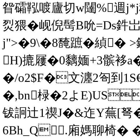
眢礵鞃喥廬切w闥%週j*j秹
烮猥�岘倪髩B吮=Ds鈝 岀
j">�9\�8馣蹠�緽� 
H)摝屨�0黐媔+3髌袳a
�/o2$F�文瀍2匌
到1S
�,bn椂�2よE)US
钹詗辻1禊J�&迮Y蕪[弩�
6Bh_Q.廂媽聊椅� 