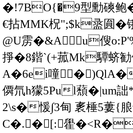
�!7BO{�9型勳磢鲍�!
€拈MMK柷";$k盝 圎�锇
@U雳�&Au傁o:P
掙�8鍇`(+菰Mk驔
A�6ei噇�)QlA�
僲氘h獴5Pul蘈�|um
2\s�愋∫3甸 袲棰5蔞{
C�.� [:雤�<R�