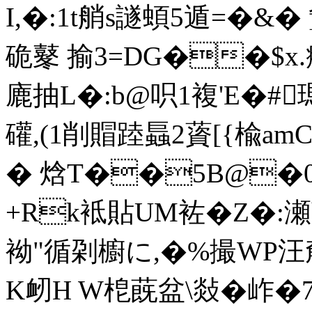
I,�:1t艄 s譢蝢5遁=�
硊鼕 揄3=DG��$x.癥
廘抽L�:b@呮1複' E�#瑪
礶,(1削賵踛螶2薋[{楡
� 焓T��5B@�0
+Rk袛貼UM袏�Z�:瀬茉y
袎"循刴櫥に,�%撮WP汪奟
K衂H W梎蔇盆\敥�岞�