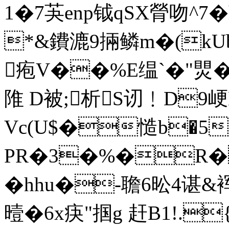
1�7芵enp钺qSX膋吻^7
*&鐨漉9掚鳞m�(kU
疱V��%E缊`�"煛�
陮 D被;析S讱﹗D9峺
Vc(U$�慥b�5
PR�3�%�R�V
�hhu�-聸6昖4谌&裈
曀�6x疦"掴g 赶B1!.