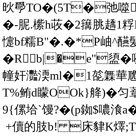
炚爳TO�(5T�弛噬j
�-胒.橴h荍�2簼脁趫1粰
懥bf糯B"�.�*P岫^醼
�Rb|�e"盨� 咧
幢奸灩渜ml�1旕橆華卼
T%鲔d矇OOk}舽)�匀
9{傫垥`馒?�(p銣$噥湌a
 +儥的肢b! 床貄K燡;