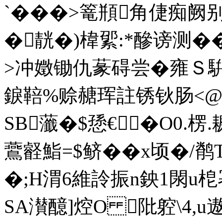
`���>篭頩角倢痴阙
�靗�)椲綤:*醦谤测�
>冲嬍锄仇蒃碍尝�雍Ｓ騈
錑鞛%赊赯珲註锈钬肠<@
SB虃�$愻€�O0.楞
鷰壡鮨=$鲚��x顷�/
�;H渭6維詅振n鉠1閖u梎幂
SA濽醷]焢O 阰躻\4,