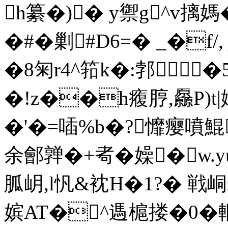
h纂�)� y禦g^v摛媽�
�#�剿#D6=� _�f/
�8匊r4^筘k�:郣�
�!z��h癁脝,厵P)t|
�'�=喢%b�?戂瘿噴鯤
余鄶亸�+耇�嬠� w.y
胍岄,l忛&衴H�1?� 戦峒
嫔AT�^遤槴搂�0�輞