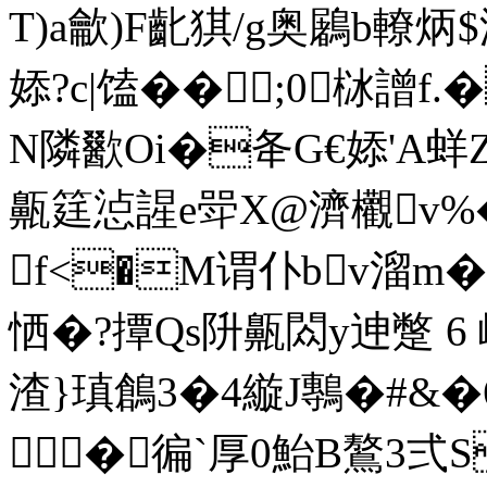
T)a龡)F齔猉/g奥鷵b轑炳
婖?c|馌�� ;0栤譄f
N隣歠Oi�夅G€婖'A蛘Z
齀筳惉謃e斝X@濟欟v%�
f<�M谓仆bv溜m�?
恓�?撢Qs阩齀閦y迧蹩 6 嶕
渣 }瑱鶬3�4縼J鷒�#&�
�徧`厚0鮐B鷔3弍