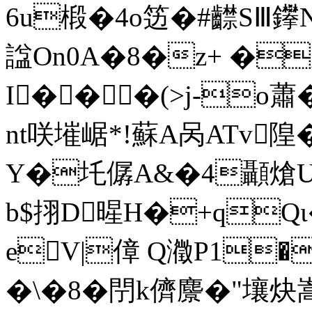
6u椴�4o笾�#齽SⅢ鑻
諡On0A�8�z+ �
I���(>j-o蕭�
nt咲墔崌*!蘇A呙ATv隍�
Y�圫僝A&�4顳熗U顬响
b$挧D暒H�+qQι
eV|傽 Q瀓P1�
�\�8�閅k儕麖�"壤炔