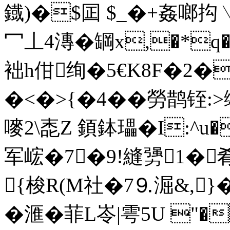
鐡)�$囸 $_�+姦啷抅
冖丄4漙�罁x,�*q�1
袦h佄绚�5€K8F�2�
�<�>{�4��勞鹊铚
嘜2\唜Z 顉鉢瓃�I:^u�
军峵�7�9!縫勥1�肴
{梭R(M社�7 ⒐淈&,
�滙�菲L岺|雩5U "�