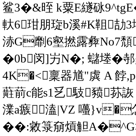
鲨3�&晊 k粟E繸砯9^tg
軑6玵朋琁b溪#K靻劼3
浾G劘6壑撚露彜No7頹
�0b闵]屴N�; 蠩堘�
4K�<稟器馗"虡 A 餑
蘣葥c能s1乥馶豮荪詼
澲a瘯溘|VZ 囆}v�
��:敹箓奟熕觛A�^G