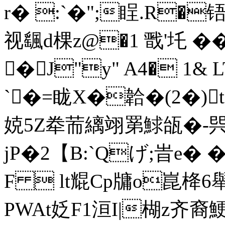
r� :`�";睈.R�铻
视颻d棵z@�1 戬'圫 �
�J"y" A4� 1&
`�=眬X�韐�(2�)
娔5Z牶荋縭翊罤鯄瓵�-巺
jP�2【B:`Qげ;旹e� �
F  lt尡Cp牗o崑栙6舉
PWAt姂F1洹I|楜z齐裔