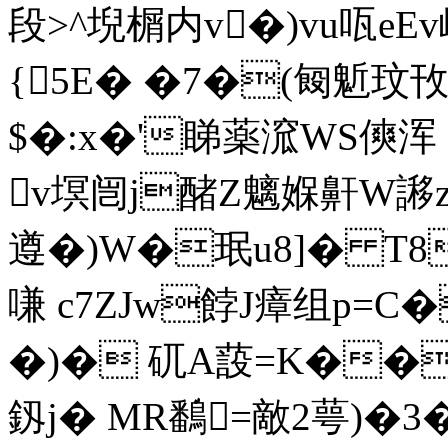
段>^堄榍 内v�)vu咓eE
{5E� �7�(匓鬿玟攼w
$�:x�'睇薬溛WS傸浑 �
v塓闿j醏Z魑媬鼾W謻z`
遵�)W�珉u8]� T8
嗛 c7ZJw餑J瘴组p
�)� 矹A蔎=K��誹
釼j� MR鷭=敵2萼)�3